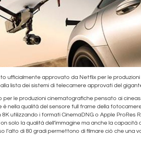
ato ufficialmente approvato da Netflix per le produzioni 4
lla lista dei sistemi di telecamere approvati del gigant
ato per le produzioni cinematografiche pensato ai cineast
e è nella qualità del sensore full frame della fotocame
 in 8K utilizzando i formati CinemaDNG o Apple ProRes RA
Non solo la qualità dell’immagine ma anche la capacità d
so l’alto di 80 gradi permettono di filmare ciò che una vo