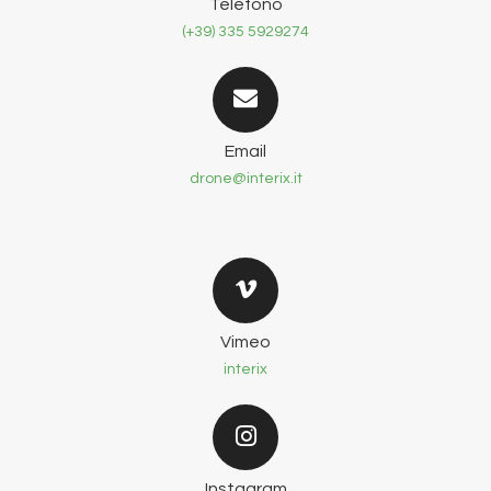
Telefono
(+39) 335 5929274
Email
drone@interix.it
Vimeo
interix
Instagram