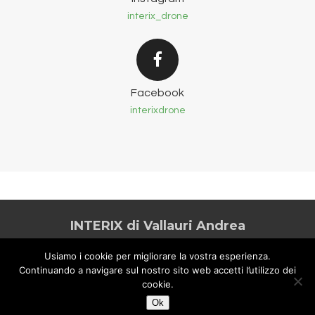
interix_drone
Facebook
interixdrone
INTERIX di Vallauri Andrea
2026 Tutti i diritti riservati -
drone@interix.it
| P.iva
Usiamo i cookie per migliorare la vostra esperienza.
02540390222 -
Privacy & Cookies
Continuando a navigare sul nostro sito web accetti l’utilizzo dei
cookie.
Made with
by artica lab
Ok