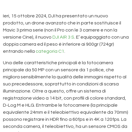
Ieri, 15 ottobre 2024, DJI ha presentato un nuovo
prodotto, un drone avanzato che in parte sostituisce il
Mavic 3 prima serie (non il Pro con le 3 camere e non la
versione Cine), il nuovo
DJI AIR 3 S
. E’ equipaggiato con una
doppia camera ed il peso è inferiore ai 900gr (724gr)
entrando nella
categoria C1
.
Una delle caratteristiche principali è la fotocamera
principale da 50 MP con un sensore da 1 pollice, che
migliora sensibilmente la qualità delle immagini rispetto al
suo precedessore, soprattutto in condizioni di scarsa
illuminazione. Oltre a questo, offre un sistema di
registrazione video a 14 bit, con profili di colore standard,
D-Log M e HLG. Entrambe le fotocamere (la principale
equivalente 24mm e il teleobiettivo equivalente da 70mm)
possono registrare in HDR fino a 60fps e in 4K a 120fps. La
seconda camera, il teleobiettivo, ha un sensore CMOS da