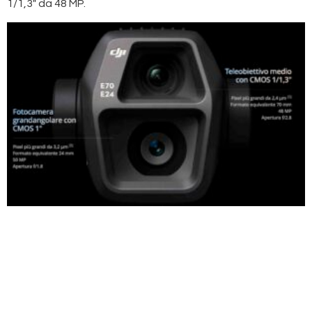
1/1,3″ da 48 MP.