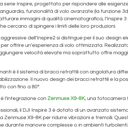
 della serie Inspire, progettato per rispondere alle esige
anguardia, funzionalità di volo avanzate (la funzione 3d
turare immagini di qualità cinematografica, l’Inspire 3
 che cercano di spingere i limiti delle loro produzioni.
ee aggressive dell’Inspire2 si distingue per il suo desig
 offrire un’esperienza di volo ottimizzata. Realizzato 
raggiungere velocità elevate ma soprattutto offre maggi
anti è il sistema di bracci retrattili con angolatura diffe
lizzazione. Il nuovo design dei bracci retrattili e la p
to con fino a 80°.
3 è l’integrazione con
Zenmuse X9-8K
, una fotocamera f
ssionali, il DJI Inspire 3 è dotato di un avanzato sistema
ra Zenmuse X9-8K per ridurre vibrazioni e tremolii. Ques
nche durante manovre complesse o in ambienti turbolenti