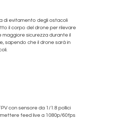
ma di evitamento degli ostacoli
utto il corpo del drone per rilevare
e maggiore sicurezza durante il
ese, sapendo che il drone sarà in
oli.
V con sensore da 1/1.8 pollici
asmettere feed live a 1080p/60fps