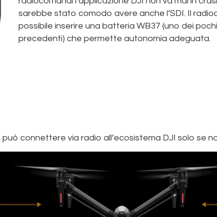
radiocomandi l’applicazione DJI non va mai in cras
sarebbe stato comodo avere anche l’SDI. Il radi
possibile inserire una batteria WB37 (uno dei pochi
precedenti) che permette autonomia adeguata.
i può connettere via radio all’ecosistema DJI solo se 