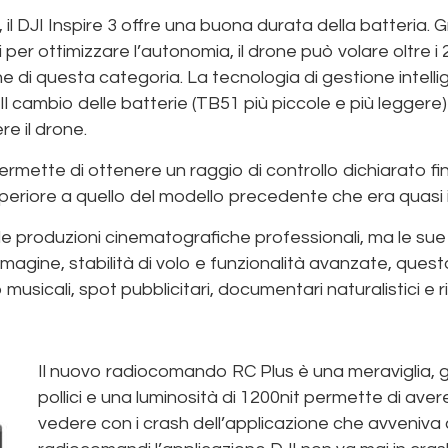
il DJI Inspire 3 offre una buona durata della batteria. 
i per ottimizzare l’autonomia, il drone può volare oltre i
 di questa categoria. La tecnologia di gestione intelli
. Il cambio delle batterie (TB51 più piccole e più legger
e il drone.
ermette di ottenere un raggio di controllo dichiarato fi
periore a quello del modello precedente che era quasi
 le produzioni cinematografiche professionali, ma le sue
mmagine, stabilità di volo e funzionalità avanzate, ques
 musicali, spot pubblicitari, documentari naturalistici e 
Il nuovo radiocomando RC Plus è una meraviglia, g
pollici e una luminosità di 1200nit permette di aver
vedere con i crash dell’applicazione che avveniva c