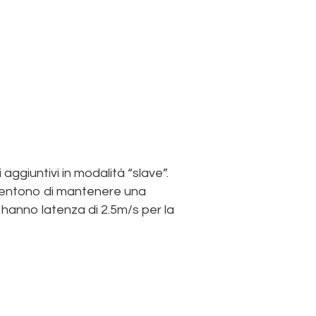
ggiuntivi in modalità “slave”.
sentono di mantenere una
” hanno latenza di 2.5m/s per la