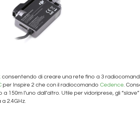
k
consentendo di creare una rete fino a 3 radiocomandi a
RC
per Inspire 2 che con il radiocomando
Cedence
. Con
a 150m l’uno dall’altro. Utile per vidoriprese, gli “slave
a a 2.4GHz.