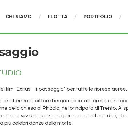
CHI SIAMO
FLOTTA
PORTFOLIO
ssaggio
TUDIO
l film “Exitus – il passaggio” per tutte le riprese aeree.
 un affermato pittore bergamasco alle prese con l’op
rne della
chiesa di Pinzolo
, nel principato di Trento. A i
ne donna
, vissuta due secoli prima non lontano da lì, ch
la più celebri danze della morte.