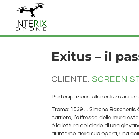
Exitus – il pa
CLIENTE:
SCREEN S
Partecipazione alla realizzazione de
Trama:
1539
…
Simone Baschenis
è
carriera, l’
affresco
delle mura este
è la lettura del
diario di una giova
all’interno della sua opera, una del