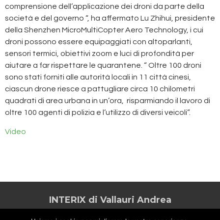
comprensione dell’applicazione dei droni da parte della
società e del governo “, ha affermato Lu Zhihui, presidente
della Shenzhen MicroMultiCopter Aero Technology, i cui
droni possono essere equipaggiati con altoparlanti,
sensori termici, obiettivi zoom e luci di profondità per
aiutare a far rispettare le quarantene. “ Oltre 100 droni
sono stati forniti alle autorità locali in 11 città cinesi,
ciascun drone riesce a pattugliare circa 10 chilometri
quadrati di area urbana in un’ora, risparmiando il lavoro di
oltre 100 agenti di polizia e l’utilizzo di diversi veicoli”.
Video
INTERIX di Vallauri Andrea
2026 Tutti i diritti riservati -
drone@interix.it
| P.iva